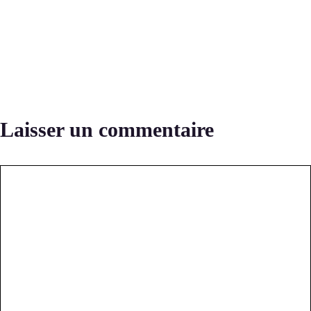
Laisser un commentaire
Commentaire