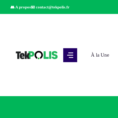
Aller
👥 A propos
📧
contact@tekpolis.fr
au
contenu
À la Une